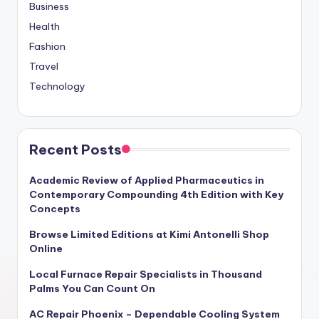
Business
Health
Fashion
Travel
Technology
Recent Posts
Academic Review of Applied Pharmaceutics in
Contemporary Compounding 4th Edition with Key
Concepts
Browse Limited Editions at Kimi Antonelli Shop
Online
Local Furnace Repair Specialists in Thousand
Palms You Can Count On
AC Repair Phoenix – Dependable Cooling System