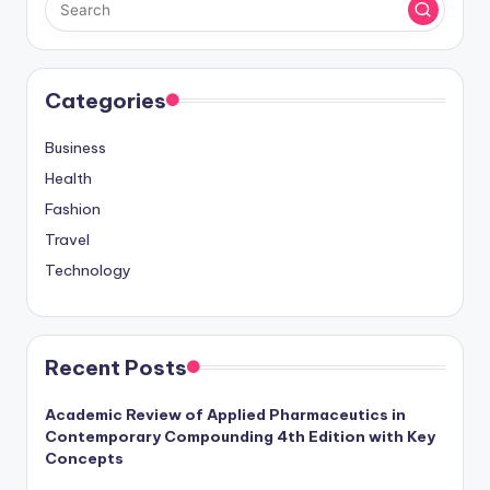
Categories
Business
Health
Fashion
Travel
Technology
Recent Posts
Academic Review of Applied Pharmaceutics in
Contemporary Compounding 4th Edition with Key
Concepts