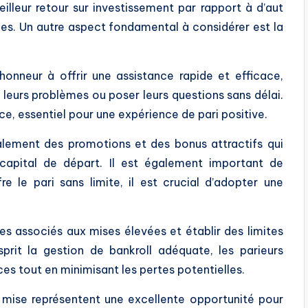
eilleur retour sur investissement par rapport à d’aut
es. Un autre aspect fondamental à considérer est la
onneur à offrir une assistance rapide et efficace,
 leurs problèmes ou poser leurs questions sans délai.
ce, essentiel pour une expérience de pari positive.
alement des promotions et des bonus attractifs qui
capital de départ. Il est également important de
re le pari sans limite, il est crucial d’adopter une
es associés aux mises élevées et établir des limites
esprit la gestion de bankroll adéquate, les parieurs
nces tout en minimisant les pertes potentielles.
 mise représentent une excellente opportunité pour