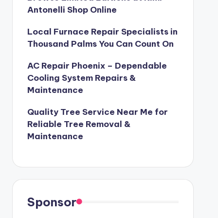
Antonelli Shop Online
Local Furnace Repair Specialists in
Thousand Palms You Can Count On
AC Repair Phoenix – Dependable
Cooling System Repairs &
Maintenance
Quality Tree Service Near Me for
Reliable Tree Removal &
Maintenance
Sponsor