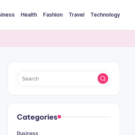
siness
Health
Fashion
Travel
Technology
Categories
Business