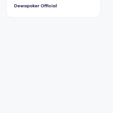
Dewapoker Official