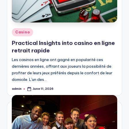
Posted
Casino
in
Practical Insights into casino en ligne
retrait rapide
Les casinos en ligne ont gagné en popularité ces
dernières années, offrant aux joueurs la possibilité de
profiter de leurs jeux préférés depuis le confort de leur
domicile. L'un des…
admin
June 11, 2026
Posted
by