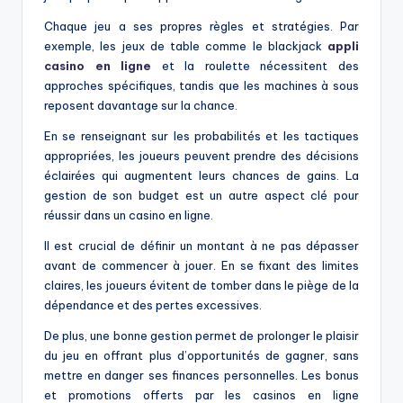
Chaque jeu a ses propres règles et stratégies. Par
exemple, les jeux de table comme le blackjack
appli
casino en ligne
et la roulette nécessitent des
approches spécifiques, tandis que les machines à sous
reposent davantage sur la chance.
En se renseignant sur les probabilités et les tactiques
appropriées, les joueurs peuvent prendre des décisions
éclairées qui augmentent leurs chances de gains. La
gestion de son budget est un autre aspect clé pour
réussir dans un casino en ligne.
Il est crucial de définir un montant à ne pas dépasser
avant de commencer à jouer. En se fixant des limites
claires, les joueurs évitent de tomber dans le piège de la
dépendance et des pertes excessives.
De plus, une bonne gestion permet de prolonger le plaisir
du jeu en offrant plus d’opportunités de gagner, sans
mettre en danger ses finances personnelles. Les bonus
et promotions offerts par les casinos en ligne