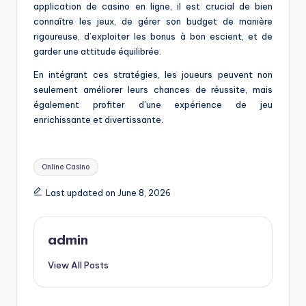
application de casino en ligne, il est crucial de bien
connaître les jeux, de gérer son budget de manière
rigoureuse, d’exploiter les bonus à bon escient, et de
garder une attitude équilibrée.
En intégrant ces stratégies, les joueurs peuvent non
seulement améliorer leurs chances de réussite, mais
également profiter d’une expérience de jeu
enrichissante et divertissante.
Tags:
Online Casino
Last updated on June 8, 2026
admin
View All Posts