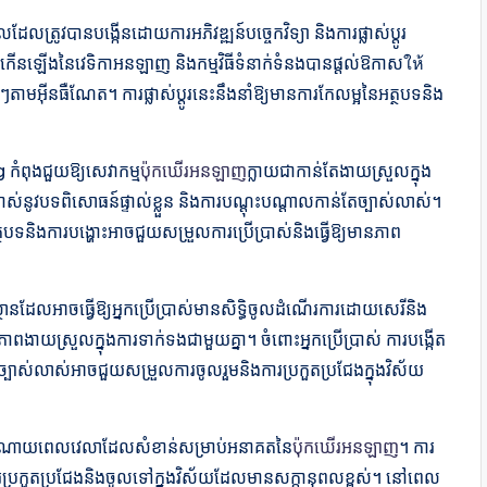
ថលដែលត្រូវបានបង្កើនដោយការអភិវឌ្ឍន៍បច្ចេកវិទ្យា និងការផ្លាស់ប្តូរ
រកើនឡើងនៃវេទិកាអនឡាញ និងកម្មវិធីទំនាក់ទំនងបានផ្តល់ឱកាសให้
ាមអ៊ីនធឺណែត។ ការផ្លាស់ប្តូរនេះនឹងនាំឱ្យមានការកែលម្អនៃអត្ថបទនិង
g កំពុងជួយឱ្យសេវាកម្ម
ប៉ុកឃើរអនឡាញ
ក្លាយជាកាន់តែងាយស្រួលក្នុង
រាស់នូវបទពិសោធន៍ផ្ទាល់ខ្លួន និងការបណ្តុះបណ្តាលកាន់តែច្បាស់លាស់។
្ដល់អត្ថបទនិងការបង្ហោះអាចជួយសម្រួលការប្រើប្រាស់និងធ្វើឱ្យមានភាព
ិស្ថានដែលអាចធ្វើឱ្យអ្នកប្រើប្រាស់មានសិទ្ធិចូលដំណើរការដោយសេរីនិង
នភាពងាយស្រួលក្នុងការទាក់ទងជាមួយគ្នា។ ចំពោះអ្នកប្រើប្រាស់ ការបង្កើត
្បាស់លាស់អាចជួយសម្រួលការចូលរួមនិងការប្រកួតប្រជែងក្នុងវិស័យ
វបានចំណាយពេលវេលាដែលសំខាន់សម្រាប់អនាគតនៃ
ប៉ុកឃើរអនឡាញ
។ ការ
ីការប្រកួតប្រជែងនិងចូលទៅក្នុងវិស័យដែលមានសក្តានុពលខ្ពស់។ នៅពេល