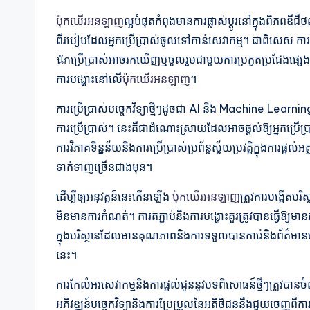
ប៉ុកឃើរអនឡាញ
ល្អបំផុតកំពុងមានការផ្លាស់ប្តូរនៅក្នុងពិភពឌីជី
ពីរបៀបដែលអ្នកប្រើប្រាស់ចូលទៅកាន់សេវាកម្ម។ ជាពិសេស កា
นักប្រើប្រាស់អាចរកឃើញឬចូលរួមជាមួយការប្រកួតប្រជែងផ្សេងៗត
ការបង្ហោះនៅលើ
ប៉ុកឃើរអនឡាញ
។
ការប្រើប្រាស់បច្ចេកវិទ្យាថ្មីៗដូចជា AI និង Machine Learnin
ការប្រើប្រាស់។ នេះគឺជាដំណោះស្រាយដែលអាចផ្តល់ឱ្យអ្នកប្រើប្
ការវិភាគទិន្នន័យនិងការប្រើប្រាស់ប្រព័ន្ធស្វ័យប្រវត្តិក្នុងការផ
ទាក់ទាញច្រើនជាងមុន។
ដើម្បីឲ្យអនុវត្តន៍នេះកើនឡើង
ប៉ុកឃើរអនឡាញ
ត្រូវការបង្កើតបរ
មិនមានការកំណត់។ ការតភ្ជាប់និងការបង្ហោះគួរត្រូវបានធ្វើឱ្យមា
ក្នុងបរិស្ថានដែលមានគុណភាពនិងការទទួលបានការ៉េនិងព័ត៌មានច
នេះ។
ការកែលំអរសេវាកម្មនិងការផ្តល់ជូននូវបទពិសោធន៍ថ្មីៗត្រូ
អភិវឌ្ឍន៍បច្ចេកវិទ្យានិងការប្រែប្រួលនៃអតិថិជននឹងជួយចេញព