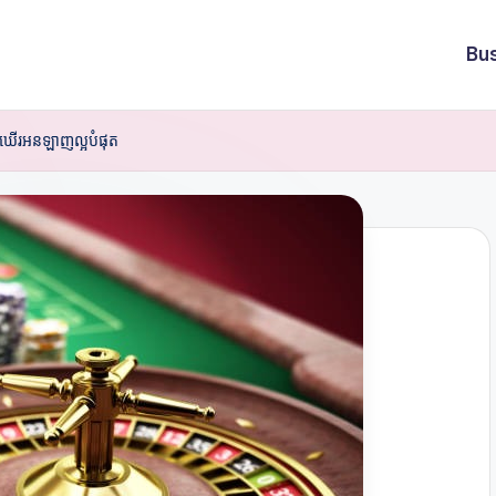
Bu
កឃើរអនឡាញល្អបំផុត