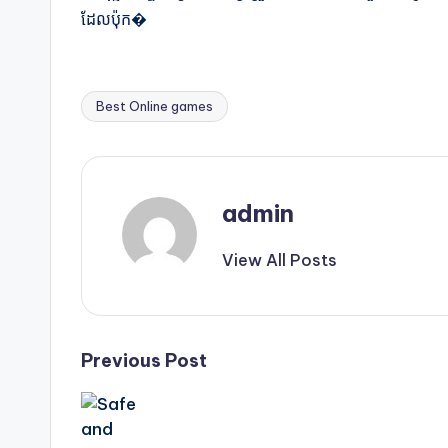
ដែលប៉ុក�
Best Online games
Tags:
admin
View All Posts
Post
Previous Post
navigation