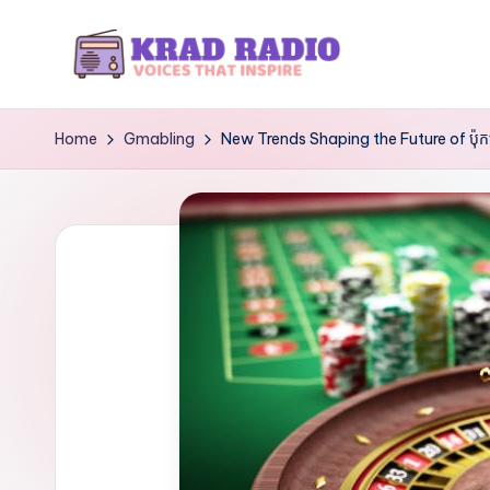
Skip
to
K
Voices
content
That
r
Home
Gmabling
New Trends Shaping the Future of ប៉ុ
Inspire
a
d
R
a
d
i
o