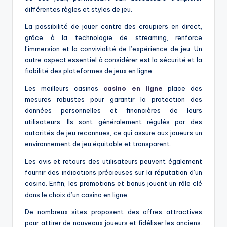
différentes règles et styles de jeu.
La possibilité de jouer contre des croupiers en direct,
grâce à la technologie de streaming, renforce
l’immersion et la convivialité de l’expérience de jeu. Un
autre aspect essentiel à considérer est la sécurité et la
fiabilité des plateformes de jeux en ligne.
Les meilleurs casinos
casino en ligne
place des
mesures robustes pour garantir la protection des
données personnelles et financières de leurs
utilisateurs. Ils sont généralement régulés par des
autorités de jeu reconnues, ce qui assure aux joueurs un
environnement de jeu équitable et transparent.
Les avis et retours des utilisateurs peuvent également
fournir des indications précieuses sur la réputation d’un
casino. Enfin, les promotions et bonus jouent un rôle clé
dans le choix d’un casino en ligne.
De nombreux sites proposent des offres attractives
pour attirer de nouveaux joueurs et fidéliser les anciens.