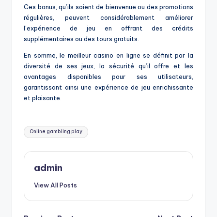
Ces bonus, qu’ils soient de bienvenue ou des promotions
régulières, peuvent considérablement améliorer
l’expérience de jeu en offrant des crédits
supplémentaires ou des tours gratuits.
En somme, le meilleur casino en ligne se définit par la
diversité de ses jeux, la sécurité qu’il offre et les
avantages disponibles pour ses utilisateurs,
garantissant ainsi une expérience de jeu enrichissante
et plaisante.
Tags:
Online gambling play
admin
View All Posts