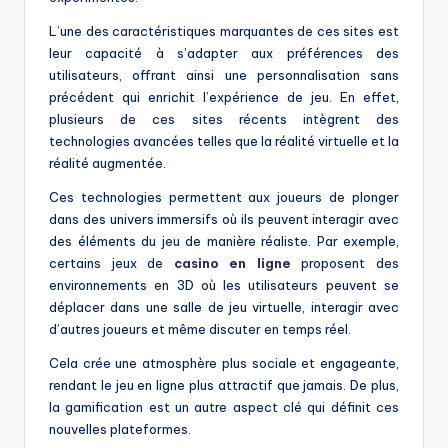
L’une des caractéristiques marquantes de ces sites est
leur capacité à s’adapter aux préférences des
utilisateurs, offrant ainsi une personnalisation sans
précédent qui enrichit l’expérience de jeu. En effet,
plusieurs de ces sites récents intègrent des
technologies avancées telles que la réalité virtuelle et la
réalité augmentée.
Ces technologies permettent aux joueurs de plonger
dans des univers immersifs où ils peuvent interagir avec
des éléments du jeu de manière réaliste. Par exemple,
certains jeux de
casino en ligne
proposent des
environnements en 3D où les utilisateurs peuvent se
déplacer dans une salle de jeu virtuelle, interagir avec
d’autres joueurs et même discuter en temps réel.
Cela crée une atmosphère plus sociale et engageante,
rendant le jeu en ligne plus attractif que jamais. De plus,
la gamification est un autre aspect clé qui définit ces
nouvelles plateformes.