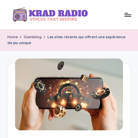
Skip
to
K
Voices
content
That
r
Home
Gambling
Les sites récents qui offrent une expérience
Inspire
de jeu unique
a
d
R
a
d
i
o