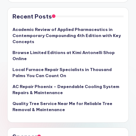
Recent Posts
Academic Review of Applied Pharmaceutics in
Contemporary Compounding 4th Edition with Key
Concepts
Browse Limited Editions at Kimi Antonelli Shop
Online
Local Furnace Repair Specialists in Thousand
Palms You Can Count On
AC Repair Phoenix – Dependable Cooling System
Repairs & Maintenance
Quality Tree Service Near Me for Reliable Tree
Removal & Maintenance