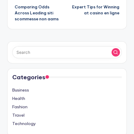
Comparing Odds
Expert Tips for Winning
navigation
Across Leading siti
at casino en ligne
scommesse non aams
Categories
Business
Health
Fashion
Travel
Technology