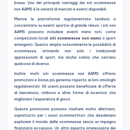
bonus. Uno dei principali vantaggi dei siti scommesse
non AAMS è la varietà di mercati e eventi disponibili.
Mentre le piattaforme regolamentate tendono a
concentrarsi su eventi sportivi di grande rilievo, i siti non
AAMS possono includere eventi meno noti, come
competizioni locali
siti scommesse non aams
o sport
emergenti. Questo amplia notevolmente le possibilità di
scommessa, attirando non solo i tradizionali
appassionati di sport, ma anche coloro che cercano
qualcosa di diverso.
Inoltre, molti siti scommesse non AAMS offrono
promozioni e bonus più generosi rispetto ai loro omologhi
regolamentati. Gli utenti possono beneficiare di offerte
di benvenuto, rimborsi e altre forme di incentivo che
migliorano l’esperienza di gioco.
Queste promozioni possono risultare molto allettanti,
soprattutto per i nuovi scommettitori che desiderano
esplorare il mondo delle scommesse senza un impegno
finanziario eccessivo. Un altro aspetto interessante dei