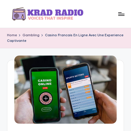
Skip
to
K
Voices
content
That
r
Home
Gambling
Casino Francais En Ligne Avec Une Experience
Inspire
Captivante
a
d
R
a
d
i
o