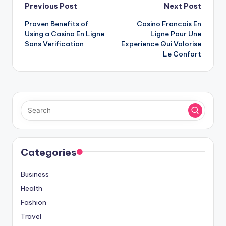
Post
Previous Post
Next Post
Proven Benefits of
Casino Francais En
navigation
Using a Casino En Ligne
Ligne Pour Une
Sans Verification
Experience Qui Valorise
Le Confort
Categories
Business
Health
Fashion
Travel