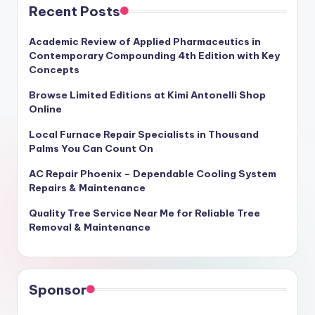
Recent Posts
Academic Review of Applied Pharmaceutics in
Contemporary Compounding 4th Edition with Key
Concepts
Browse Limited Editions at Kimi Antonelli Shop
Online
Local Furnace Repair Specialists in Thousand
Palms You Can Count On
AC Repair Phoenix – Dependable Cooling System
Repairs & Maintenance
Quality Tree Service Near Me for Reliable Tree
Removal & Maintenance
Sponsor