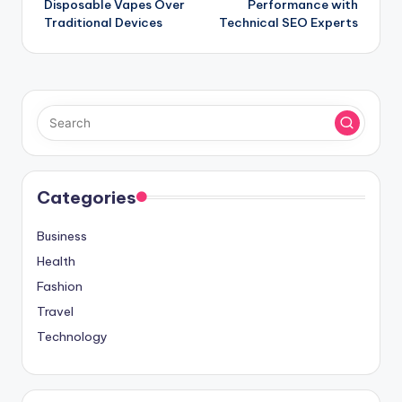
Disposable Vapes Over
Performance with
Traditional Devices
Technical SEO Experts
Categories
Business
Health
Fashion
Travel
Technology