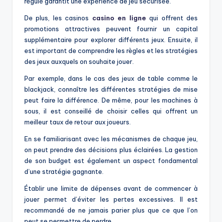
régulé garantit une expérience de jeu sécurisée.
De plus, les casinos
casino en ligne
qui offrent des
promotions attractives peuvent fournir un capital
supplémentaire pour explorer différents jeux. Ensuite, il
est important de comprendre les règles et les stratégies
des jeux auxquels on souhaite jouer.
Par exemple, dans le cas des jeux de table comme le
blackjack, connaître les différentes stratégies de mise
peut faire la différence. De même, pour les machines à
sous, il est conseillé de choisir celles qui offrent un
meilleur taux de retour aux joueurs.
En se familiarisant avec les mécanismes de chaque jeu,
on peut prendre des décisions plus éclairées. La gestion
de son budget est également un aspect fondamental
d’une stratégie gagnante.
Établir une limite de dépenses avant de commencer à
jouer permet d’éviter les pertes excessives. Il est
recommandé de ne jamais parier plus que ce que l’on
peut se permettre de perdre.