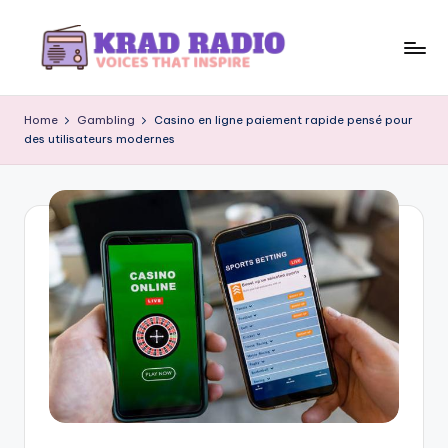
Skip
to
K
Voices
content
That
r
Home
Gambling
Casino en ligne paiement rapide pensé pour
Inspire
des utilisateurs modernes
a
d
R
a
d
i
o