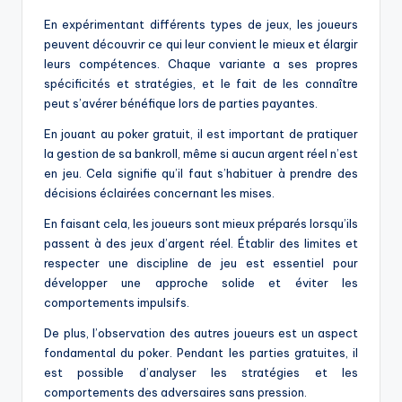
En expérimentant différents types de jeux, les joueurs
peuvent découvrir ce qui leur convient le mieux et élargir
leurs compétences. Chaque variante a ses propres
spécificités et stratégies, et le fait de les connaître
peut s’avérer bénéfique lors de parties payantes.
En jouant au poker gratuit, il est important de pratiquer
la gestion de sa bankroll, même si aucun argent réel n’est
en jeu. Cela signifie qu’il faut s’habituer à prendre des
décisions éclairées concernant les mises.
En faisant cela, les joueurs sont mieux préparés lorsqu’ils
passent à des jeux d’argent réel. Établir des limites et
respecter une discipline de jeu est essentiel pour
développer une approche solide et éviter les
comportements impulsifs.
De plus, l’observation des autres joueurs est un aspect
fondamental du poker. Pendant les parties gratuites, il
est possible d’analyser les stratégies et les
comportements des adversaires sans pression.