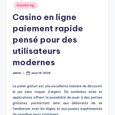
Posted
Gambling
in
Casino en ligne
paiement rapide
pensé pour des
utilisateurs
modernes
admin
June 16, 2026
Posted
by
Le poker gratuit est une excellente manière de découvrir
le jeu sans risquer d’argent. De nombreux sites et
applications offrent la possibilité de jouer à des parties
gratuites, permettant ainsi aux débutants de se
familiariser avec les règles et aux joueurs expérimentés
de peaufiner leurs stratégies.